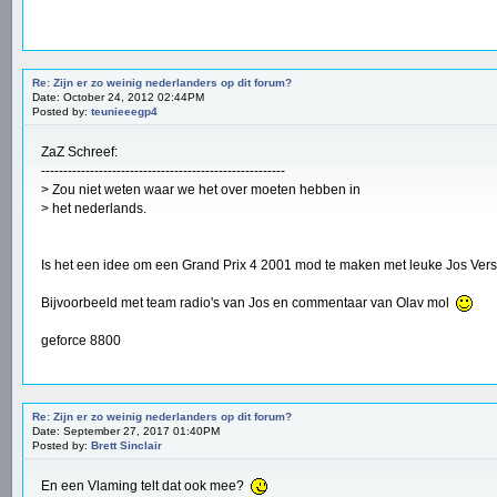
Re: Zijn er zo weinig nederlanders op dit forum?
Date: October 24, 2012 02:44PM
Posted by:
teunieeegp4
ZaZ Schreef:
-------------------------------------------------------
> Zou niet weten waar we het over moeten hebben in
> het nederlands.
Is het een idee om een Grand Prix 4 2001 mod te maken met leuke Jos Vers
Bijvoorbeeld met team radio's van Jos en commentaar van Olav mol
geforce 8800
Re: Zijn er zo weinig nederlanders op dit forum?
Date: September 27, 2017 01:40PM
Posted by:
Brett Sinclair
En een Vlaming telt dat ook mee?