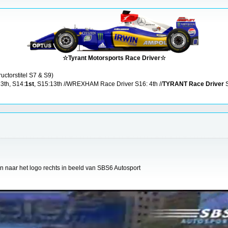
☆Tyrant Motorsports Race Driver☆
ructorstitel S7 & S9)
13th, S14:
1st
, S15:13th //WREXHAM Race Driver S16: 4th //
TYRANT Race Driver
S
n naar het logo rechts in beeld van SBS6 Autosport