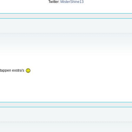
Twitter:
MisterShine13
tappen exstra's