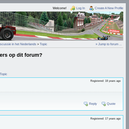
Welcome!
Log In
Create A New Profile
iscussie in het Nederlands
>
Topic
» Jump to forum ...
ders op dit forum?
Topic
Registered: 18 years ago
Reply
Quote
Registered: 17 years ago