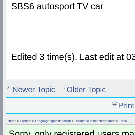
SBS6 autosport TV car
Edited 3 time(s). Last edit at
Newer Topic
Older Topic
Prin
Home
>
Forums
>
Language specific forum
>
Discussie in het Nederlands
>
Topic
Sorry, only registered users may