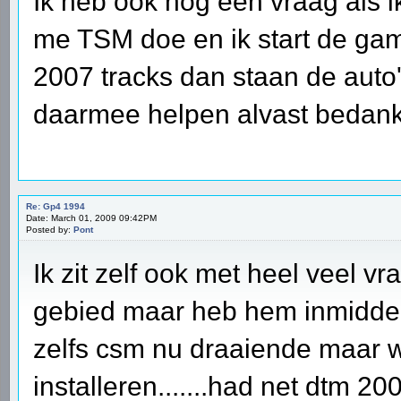
Ik heb ook nog een vraag als 
me TSM doe en ik start de gam
2007 tracks dan staan de auto'
daarmee helpen alvast bedan
Re: Gp4 1994
Date: March 01, 2009 09:42PM
Posted by:
Pont
Ik zit zelf ook met heel veel v
gebied maar heb hem inmiddel
zelfs csm nu draaiende maar w
installeren.......had net dtm 