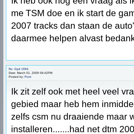
Ik heb ook nog een vraag als 
me TSM doe en ik start de gam
2007 tracks dan staan de auto'
daarmee helpen alvast bedan
Re: Gp4 1994
Date: March 01, 2009 09:42PM
Posted by:
Pont
Ik zit zelf ook met heel veel v
gebied maar heb hem inmiddel
zelfs csm nu draaiende maar w
installeren.......had net dtm 