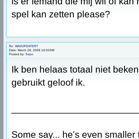
is er iemand die mij wil of kan
spel kan zetten please?
Re: WADUPDATER?
Date: March 28, 2009 10:02AM
Posted by:
Sapo
Ik ben helaas totaal niet beke
gebruikt geloof ik.
________________________
Some say... he's even smaller 