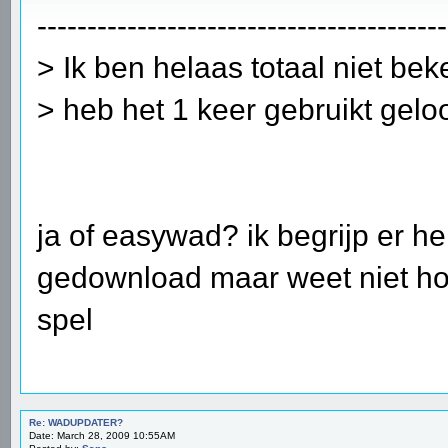
-----------------------------------------
> Ik ben helaas totaal niet be
> heb het 1 keer gebruikt geloo
ja of easywad? ik begrijp er hel
gedownload maar weet niet hoe
spel
Re: WADUPDATER?
Date: March 28, 2009 10:55AM