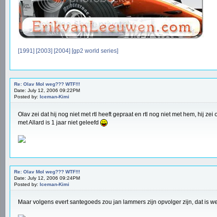
[1991]
[2003]
[2004]
[gp2 world series]
Re: Olav Mol weg??? WTF!!!
Date: July 12, 2006 09:22PM
Posted by:
Iceman-Kimi
Olav zei dat hij nog niet met rtl heeft gepraat en rtl nog niet met hem, hij 
met Allard is 1 jaar niet geleefd
Re: Olav Mol weg??? WTF!!!
Date: July 12, 2006 09:24PM
Posted by:
Iceman-Kimi
Maar volgens evert santegoeds zou jan lammers zijn opvolger zijn, dat is w