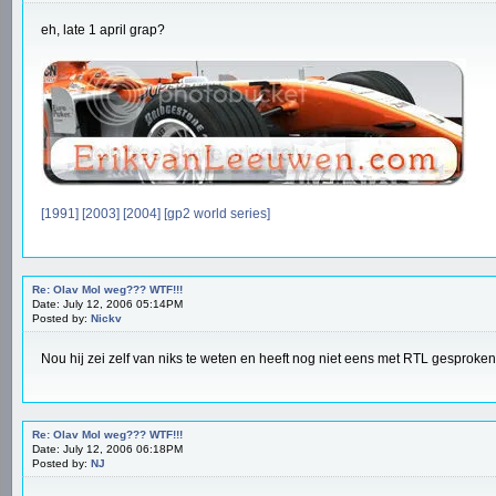
eh, late 1 april grap?
[1991]
[2003]
[2004]
[gp2 world series]
Re: Olav Mol weg??? WTF!!!
Date: July 12, 2006 05:14PM
Posted by:
Nickv
Nou hij zei zelf van niks te weten en heeft nog niet eens met RTL gesproken,
Re: Olav Mol weg??? WTF!!!
Date: July 12, 2006 06:18PM
Posted by:
NJ