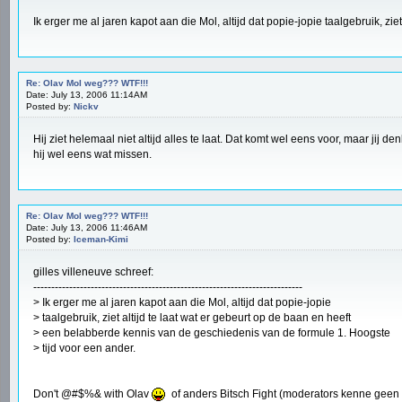
Ik erger me al jaren kapot aan die Mol, altijd dat popie-jopie taalgebruik, z
Re: Olav Mol weg??? WTF!!!
Date: July 13, 2006 11:14AM
Posted by:
Nickv
Hij ziet helemaal niet altijd alles te laat. Dat komt wel eens voor, maar jij de
hij wel eens wat missen.
Re: Olav Mol weg??? WTF!!!
Date: July 13, 2006 11:46AM
Posted by:
Iceman-Kimi
gilles villeneuve schreef:
---------------------------------------------------------------------------
> Ik erger me al jaren kapot aan die Mol, altijd dat popie-jopie
> taalgebruik, ziet altijd te laat wat er gebeurt op de baan en heeft
> een belabberde kennis van de geschiedenis van de formule 1. Hoogste
> tijd voor een ander.
Don't @#$%& with Olav
of anders Bitsch Fight (moderators kenne geen