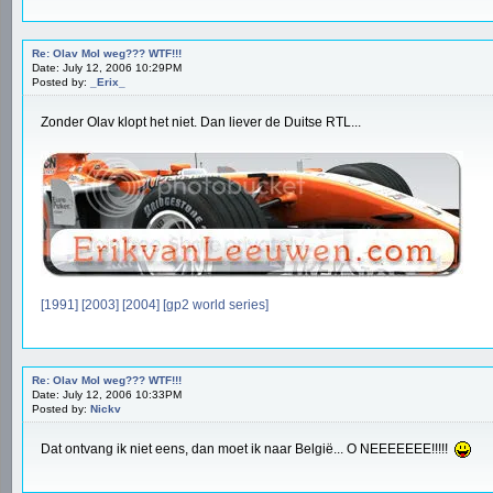
Re: Olav Mol weg??? WTF!!!
Date: July 12, 2006 10:29PM
Posted by:
_Erix_
Zonder Olav klopt het niet. Dan liever de Duitse RTL...
[1991]
[2003]
[2004]
[gp2 world series]
Re: Olav Mol weg??? WTF!!!
Date: July 12, 2006 10:33PM
Posted by:
Nickv
Dat ontvang ik niet eens, dan moet ik naar België... O NEEEEEEE!!!!!