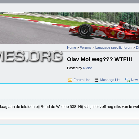
Home
>
Forums
>
Language specific forum
>
D
Olav Mol weg??? WTF!!!
Posted by
Nickv
Forum List
Message List
New 
andaag aan de telefoon bij Ruud de Wild op 538. Hij schijnt er zelf nog niks van te we