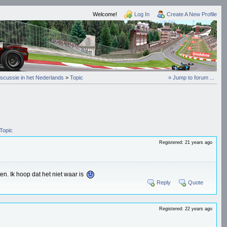
Welcome!
Log In
Create A New Profile
iscussie in het Nederlands
>
Topic
» Jump to forum ...
Topic
Registered: 21 years ago
ten. Ik hoop dat het niet waar is
Reply
Quote
Registered: 22 years ago