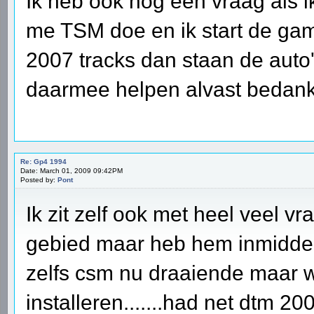
Ik heb ook nog een vraag als 
me TSM doe en ik start de gam
2007 tracks dan staan de auto'
daarmee helpen alvast bedan
Re: Gp4 1994
Date: March 01, 2009 09:42PM
Posted by:
Pont
Ik zit zelf ook met heel veel v
gebied maar heb hem inmiddel
zelfs csm nu draaiende maar w
installeren.......had net dtm 