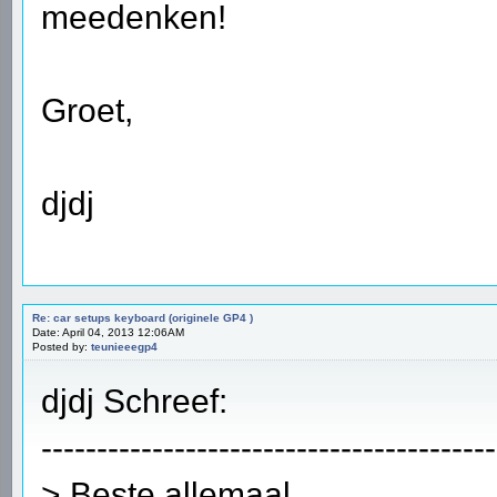
meedenken!
Groet,
djdj
Re: car setups keyboard (originele GP4 )
Date: April 04, 2013 12:06AM
Posted by:
teunieeegp4
djdj Schreef:
-----------------------------------------
> Beste allemaal,