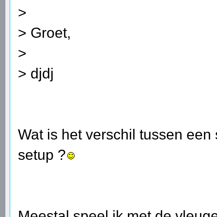
>
> Groet,
>
> djdj
Wat is het verschil tussen een
setup ?
Meestal speel ik met de vleug