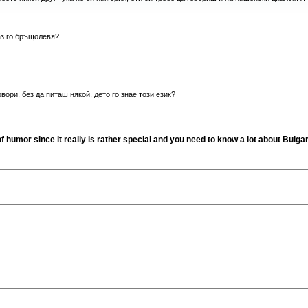
аз го бръщолевя?
ори, без да питаш някой, дето го знае този език?
of humor since it really is rather special and you need to know a lot about Bulgaria