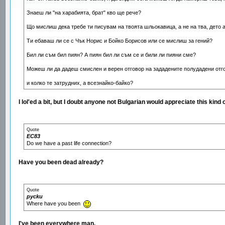
Знаеш ли "на харабията, брат" кво ще рече?
Що мислиш дека требе ти писувам на твоята шльокавица, а не на тва, дето 
Ти ебаваш ли се с Чък Норис и Бойко Борисов или се мислиш за гений?
Бил ли съм бил пиян? А пиян бил ли съм се и били ли пияни сме?
Можеш ли да дадеш смислен и верен отговор на зададените полудадени отгов
и колко те затрудних, а всезнайко-байко?
I lol'ed a bit, but I doubt anyone not Bulgarian would appreciate this kind 
Quote
EC83
Do we have a past life connection?
Have you been dead already?
Quote
pycku
Where have you been
I've been everywhere man.