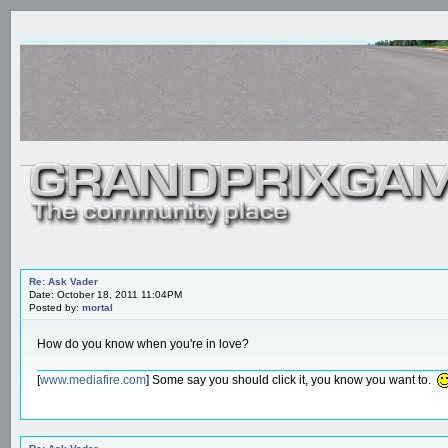
Re: Ask Vader
Date: October 18, 2011 11:04PM
Posted by:
mortal
How do you know when you're in love?
[
www.mediafire.com
] Some say you should click it, you know you want to.