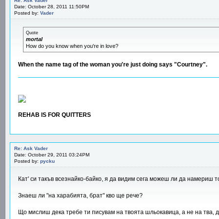
Re: Ask Vader
Date: October 28, 2011 11:50PM
Posted by:
Vader
Quote
mortal
How do you know when you're in love?
When the name tag of the woman you're just doing says "Courtney".
REHAB IS FOR QUITTERS
Re: Ask Vader
Date: October 29, 2011 03:24PM
Posted by:
pycku
Кат' си такъв всезнайко-байко, я да видим сега можеш ли да намериш то
Знаеш ли "на харабията, брат" кво ще рече?
Що мислиш дека требе ти писувам на твоята шльокавица, а не на тва, 