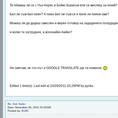
Ти ебаваш ли се с Чък Норис и Бойко Борисов или се мислиш за гений?
Бил ли съм бил пиян? А пиян бил ли съм се и били ли пияни сме?
Можеш ли да дадеш смислен и верен отговор на зададените полудадени 
и колко те затрудних, а всезнайко-байко?
Не смятам, че тоз път и GOOGLE TRANSLATE ще ти помогне
Edited 1 time(s). Last edit at 10/29/2011 03:29PM by pycku.
Re: Ask Vader
Date: November 30, 2011 01:02AM
Posted by:
EC83