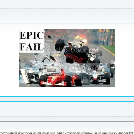
което никой друг тука не би намерил, оти си требе да говориш и на нашенски диалект?!