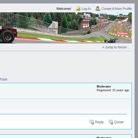
Welcome!
Log In
Create A New Profile
» Jump to forum ...
Topic
Moderator
Registered: 22 years ago
Reply
Quote
Moderator