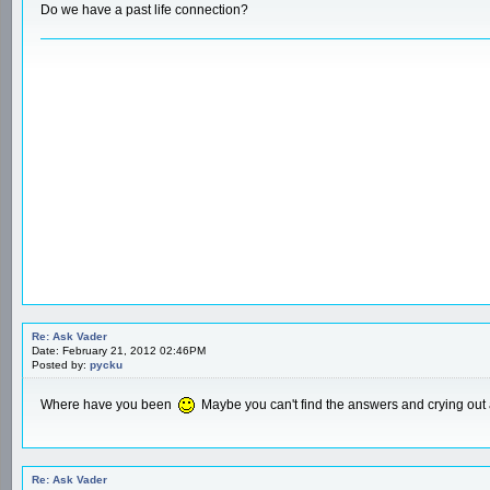
Do we have a past life connection?
Re: Ask Vader
Date: February 21, 2012 02:46PM
Posted by:
pycku
Where have you been
Maybe you can't find the answers and crying out 
Re: Ask Vader