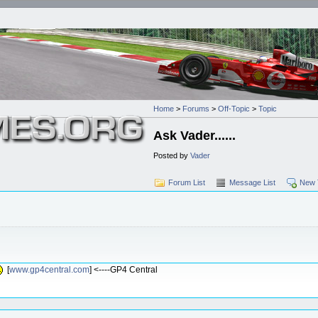
Home
>
Forums
>
Off-Topic
>
Topic
Ask Vader......
Posted by
Vader
Forum List
Message List
New 
[
www.gp4central.com
] <----GP4 Central