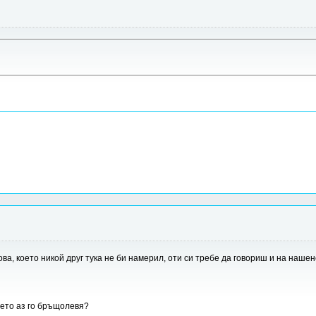
ва, което никой друг тука не би намерил, оти си требе да говориш и на нашен
дето аз го бръщолевя?