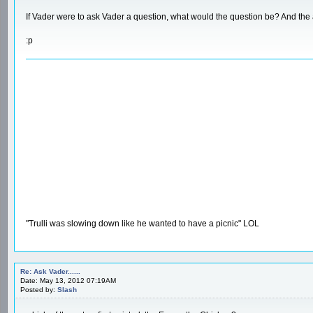
If Vader were to ask Vader a question, what would the question be? And the
:p
"Trulli was slowing down like he wanted to have a picnic" LOL
Re: Ask Vader......
Date: May 13, 2012 07:19AM
Posted by:
Slash