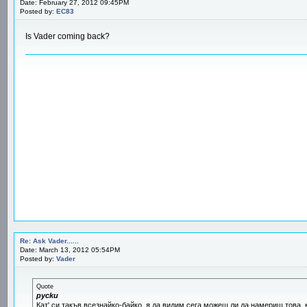
Date: February 27, 2012 09:45PM
Posted by:
EC83
Is Vader coming back?
Re: Ask Vader......
Date: March 13, 2012 05:54PM
Posted by:
Vader
Quote
pycku
Кат' си такъв всезнайко-байко, я да видим сега можеш ли да намериш това, 