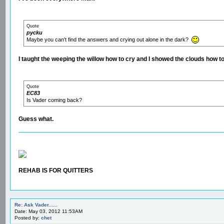
Quote
pycku
Maybe you can't find the answers and crying out alone in the dark?
I taught the weeping the willow how to cry and I showed the clouds how to
Quote
EC83
Is Vader coming back?
Guess what.
REHAB IS FOR QUITTERS
Re: Ask Vader......
Date: May 03, 2012 11:53AM
Posted by:
chet