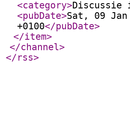
<category
>
Discussie 
<pubDate
>
Sat, 09 Jan
+0100
</pubDate
>
</item
>
</channel
>
</rss
>