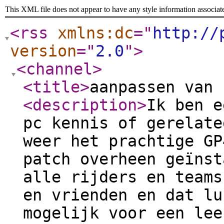
This XML file does not appear to have any style information associat
<rss
xmlns:dc
="
http://
version
="
2.0
"
>
<channel
>
<title
>
aanpassen van 
<description
>
Ik ben e
pc kennis of gerelate
weer het prachtige GP
patch overheen geïnst
alle rijders en teams
en vrienden en dat lu
mogelijk voor een lee