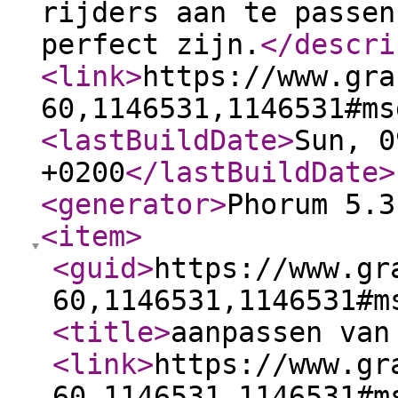
rijders aan te passen
perfect zijn.
</descri
<link
>
https://www.gra
60,1146531,1146531#ms
<lastBuildDate
>
Sun, 0
+0200
</lastBuildDate
>
<generator
>
Phorum 5.3
<item
>
<guid
>
https://www.gr
60,1146531,1146531#m
<title
>
aanpassen van
<link
>
https://www.gr
60,1146531,1146531#m