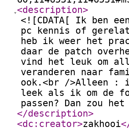
<description
>
<![CDATA[ Ik ben ee
pc kennis of gerela
heb ik weer het pra
daar de patch overh
vind het leuk om al
veranderen naar fam
ook.<br />Alleen : 
leek als ik om de f
passen? Dan zou het
</description
>
<dc:creator
>
zakhooi
<